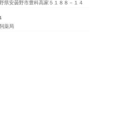
野県安曇野市豊科高家５１８８－１４
名
飼薬局