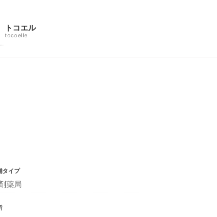
トコエル
tocoelle
舗タイプ
剤薬局
所