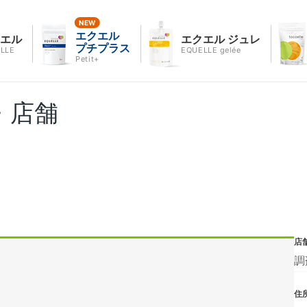
エクエル
クエル
エクエル ジュレ
プチプラス
LLE
EQUELLE gelée
Petit+
・店舗
店
調
住