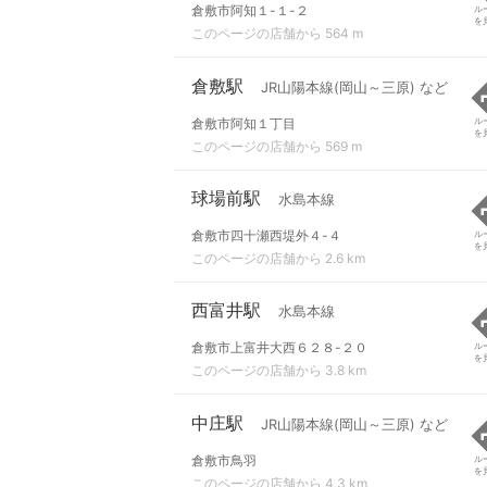
倉敷市阿知１-１-２
ル
を
このページの店舗から 564 m
倉敷駅
JR山陽本線(岡山～三原) など
倉敷市阿知１丁目
ル
を
このページの店舗から 569 m
球場前駅
水島本線
倉敷市四十瀬西堤外４-４
ル
を
このページの店舗から 2.6 km
西富井駅
水島本線
倉敷市上富井大西６２８-２０
ル
を
このページの店舗から 3.8 km
中庄駅
JR山陽本線(岡山～三原) など
倉敷市鳥羽
ル
を
このページの店舗から 4.3 km