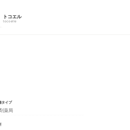
トコエル
tocoelle
舗タイプ
剤薬局
所