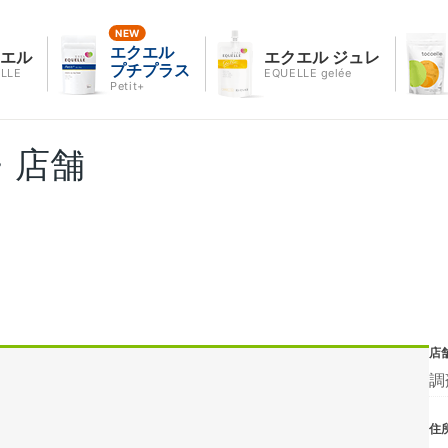
エクエル
クエル
エクエル ジュレ
プチプラス
LLE
EQUELLE gelée
Petit+
・店舗
店
調
住