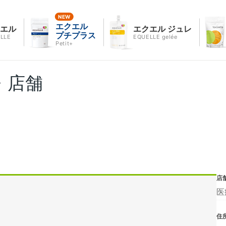
エクエル
クエル
エクエル ジュレ
プチプラス
LLE
EQUELLE gelée
Petit+
・店舗
店
医
住