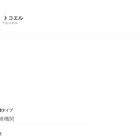
トコエル
tocoelle
舗タイプ
療機関
所