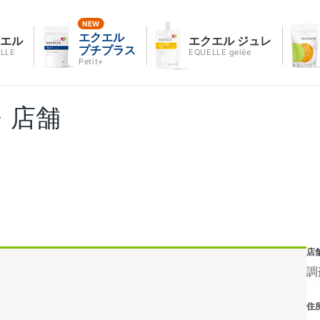
エクエル
クエル
エクエル ジュレ
プチプラス
LLE
EQUELLE gelée
Petit+
・店舗
店
調
住