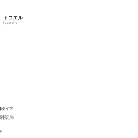
トコエル
tocoelle
舗タイプ
剤薬局
所