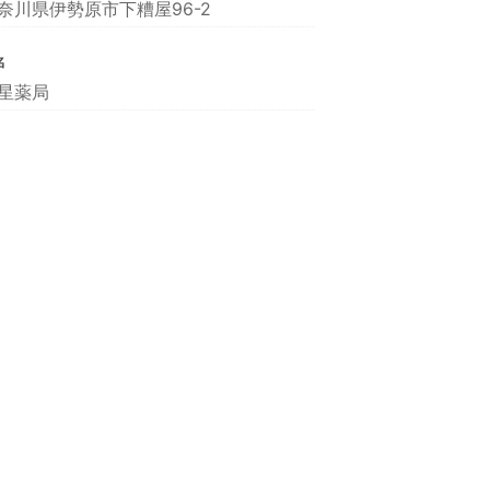
奈川県伊勢原市下糟屋96-2
名
星薬局