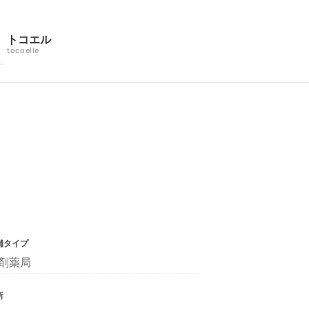
トコエル
tocoelle
舗タイプ
剤薬局
所