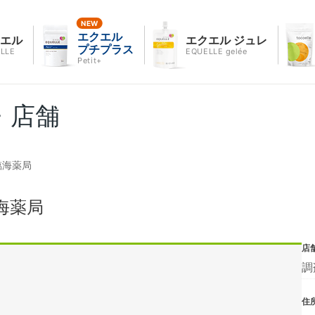
エクエル
クエル
エクエル ジュレ
プチプラス
LLE
EQUELLE gelée
Petit+
・店舗
臨海薬局
海薬局
店
調
住