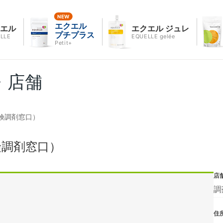
エクエル
クエル
エクエル ジュレ
プチプラス
LLE
EQUELLE gelée
Petit+
・店舗
険調剤窓口）
険調剤窓口）
店
調
住