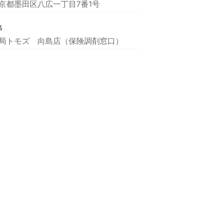
京都墨田区八広一丁目7番1号
名
局トモズ 向島店（保険調剤窓口）