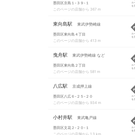
墨田区京島１-３９-１
ル
を
このページの店舗から 367 m
東向島駅
東武伊勢崎線
墨田区東向島４丁目
ル
を
このページの店舗から 413 m
曳舟駅
東武伊勢崎線 など
墨田区東向島２丁目
ル
を
このページの店舗から 581 m
八広駅
京成押上線
墨田区八広６-２５-２０
ル
を
このページの店舗から 934 m
小村井駅
東武亀戸線
墨田区文花２-２０-１
ル
を
このページの店舗から 1.3 km