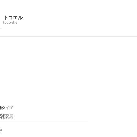
トコエル
tocoelle
舗タイプ
剤薬局
所