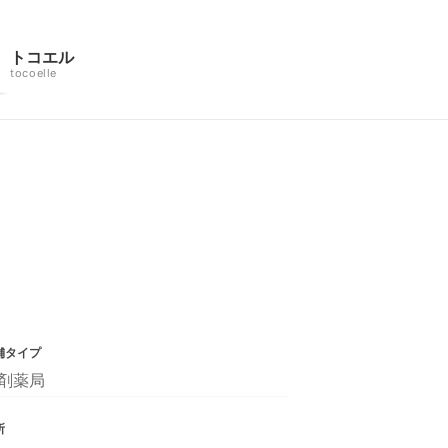
トコエル
tocoelle
舗タイプ
剤薬局
所