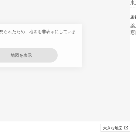
東
店
薬
見られたため、地図を非表示にしていま
窓
地図を表示
大きな地図