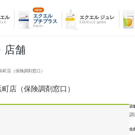
エクエル
クエル
エクエル ジュレ
プチプラス
LLE
EQUELLE gelée
Petit+
・店舗
浜町店（保険調剤窓口）
浜町店（保険調剤窓口）
店
調
住