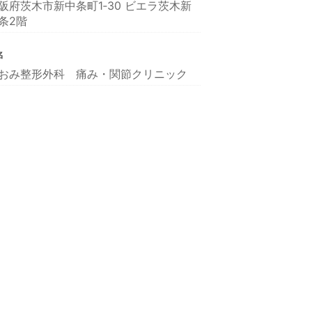
阪府茨木市新中条町1‐30 ビエラ茨木新
条2階
名
おみ整形外科 痛み・関節クリニック