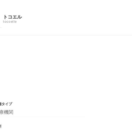
トコエル
tocoelle
舗タイプ
療機関
所