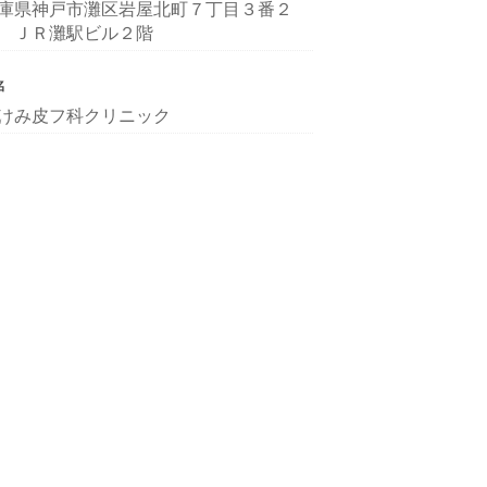
庫県神戸市灘区岩屋北町７丁目３番２
 ＪＲ灘駅ビル２階
名
けみ皮フ科クリニック