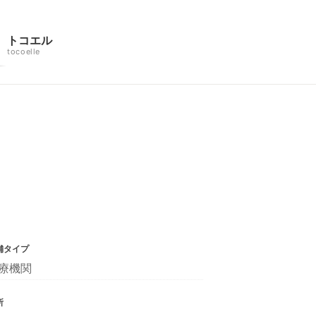
トコエル
tocoelle
舗タイプ
療機関
所