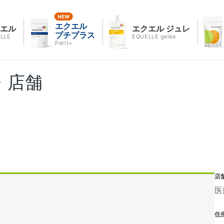
エクエル
クエル
エクエル ジュレ
プチプラス
LLE
EQUELLE gelée
Petit+
・店舗
店
医
住