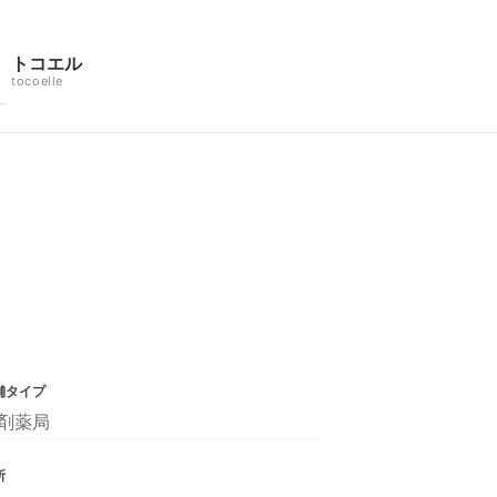
トコエル
tocoelle
舗タイプ
剤薬局
所