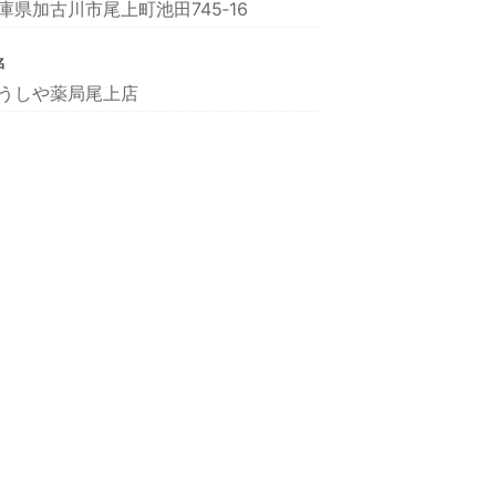
庫県加古川市尾上町池田745‐16
名
うしや薬局尾上店