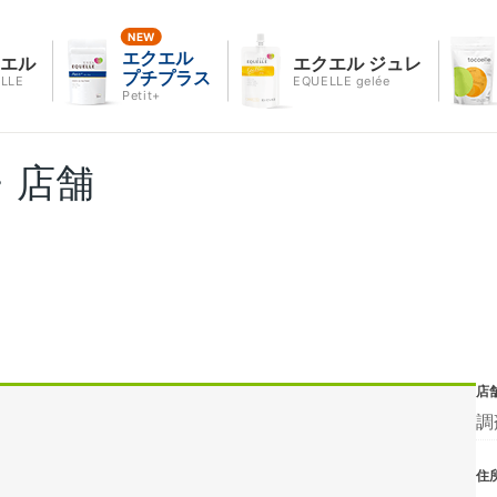
エクエル
クエル
エクエル ジュレ
プチプラス
LLE
EQUELLE gelée
Petit+
・店舗
店
調
住