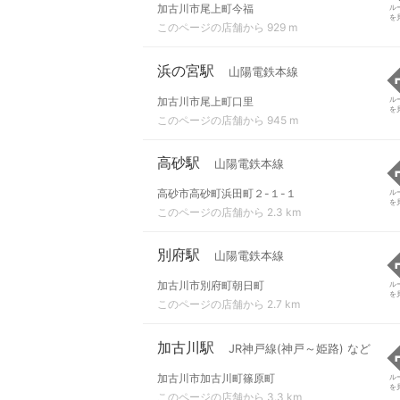
加古川市尾上町今福
ル
を
このページの店舗から 929 m
浜の宮駅
山陽電鉄本線
加古川市尾上町口里
ル
を
このページの店舗から 945 m
高砂駅
山陽電鉄本線
高砂市高砂町浜田町２-１-１
ル
を
このページの店舗から 2.3 km
別府駅
山陽電鉄本線
加古川市別府町朝日町
ル
を
このページの店舗から 2.7 km
加古川駅
JR神戸線(神戸～姫路) など
加古川市加古川町篠原町
ル
を
このページの店舗から 3.3 km