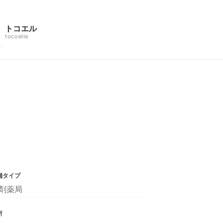
トコエル
tocoelle
舗タイプ
剤薬局
所