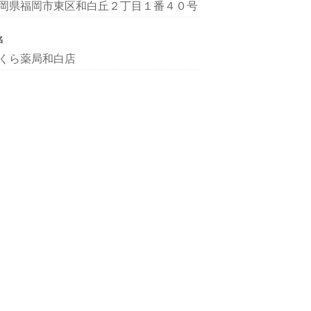
岡県福岡市東区和白丘２丁目１番４０号
名
くら薬局和白店