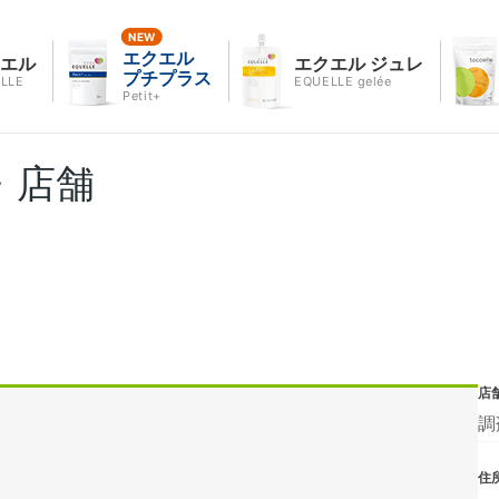
エクエル
クエル
エクエル ジュレ
プチプラス
LLE
EQUELLE gelée
Petit+
・店舗
店
調
住