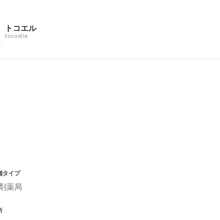
トコエル
tocoelle
舗タイプ
剤薬局
所