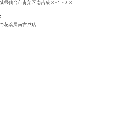
城県仙台市青葉区南吉成３-１-２３
名
の花薬局南吉成店