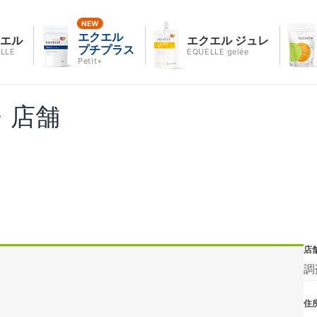
エクエル
クエル
エクエル ジュレ
プチプラス
LLE
EQUELLE gelée
Petit+
・店舗
店
調
住