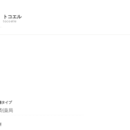
トコエル
tocoelle
舗タイプ
剤薬局
所