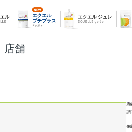
エクエル
クエル
エクエル ジュレ
プチプラス
LLE
EQUELLE gelée
Petit+
・店舗
店
調
住