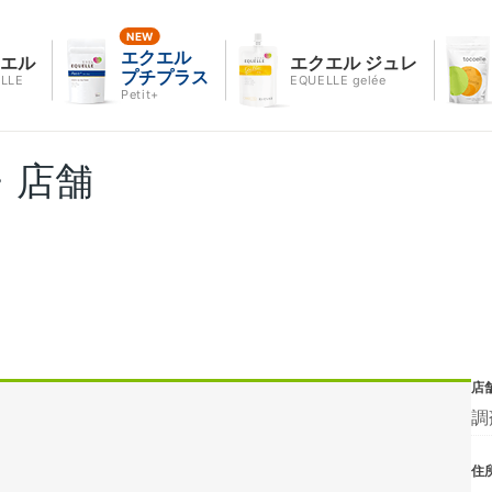
エクエル
クエル
エクエル ジュレ
プチプラス
LLE
EQUELLE gelée
Petit+
・店舗
店
調
住