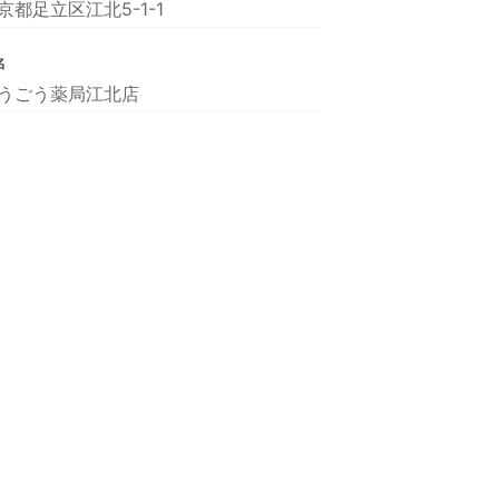
京都足立区江北5-1-1
名
うごう薬局江北店