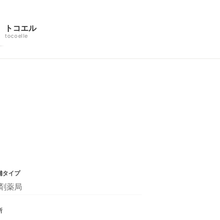
トコエル
tocoelle
舗タイプ
剤薬局
所