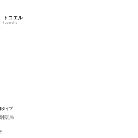
トコエル
tocoelle
舗タイプ
剤薬局
所