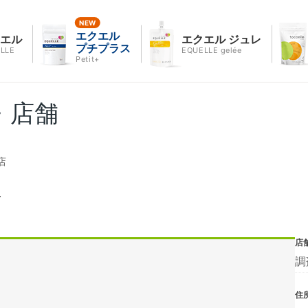
エクエル
クエル
エクエル ジュレ
プチプラス
LLE
EQUELLE gelée
Petit+
・店舗
店
店
店
調
住