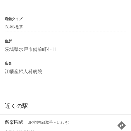
店舗タイプ
医療機関
住所
茨城県水戸市備前町4-11
店名
江幡産婦人科病院
近くの駅
偕楽園駅
JR常磐線(取手～いわき)