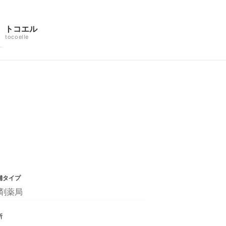
トコエル
tocoelle
舗タイプ
剤薬局
所