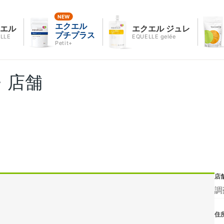
エクエル
クエル
エクエル ジュレ
プチプラス
LLE
EQUELLE gelée
Petit+
・店舗
店
調
住