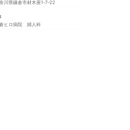
奈川県鎌倉市材木座1-7-22
名
倉ヒロ病院 婦人科