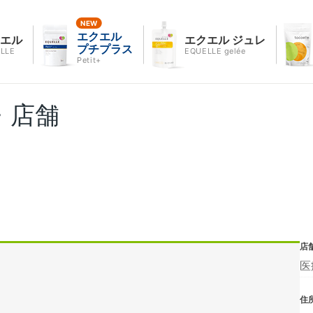
エクエル
クエル
エクエル ジュレ
プチプラス
LLE
EQUELLE gelée
Petit+
・店舗
店
医
住