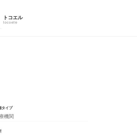
トコエル
tocoelle
舗タイプ
療機関
所