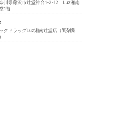
奈川県藤沢市辻堂神台1-2-12 Luz湘南
堂1階
名
ックドラッグLuz湘南辻堂店（調剤薬
）