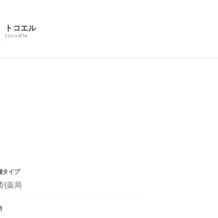
トコエル
tocoelle
舗タイプ
剤薬局
所