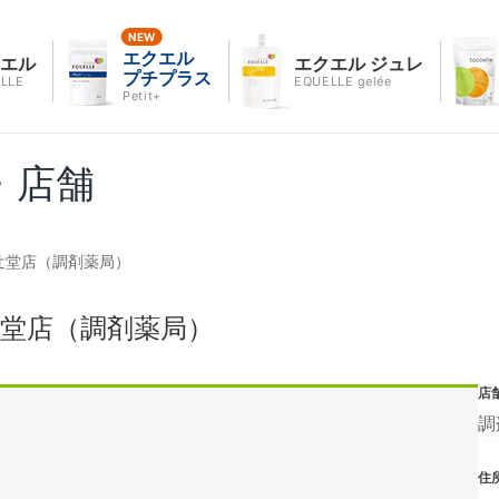
エクエル
クエル
エクエル ジュレ
プチプラス
LLE
EQUELLE gelée
Petit+
・店舗
辻堂店（調剤薬局）
辻堂店（調剤薬局）
店
調
住