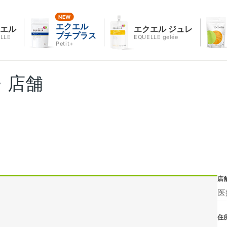
エクエル
クエル
エクエル ジュレ
プチプラス
LLE
EQUELLE gelée
Petit+
・店舗
店
医
住