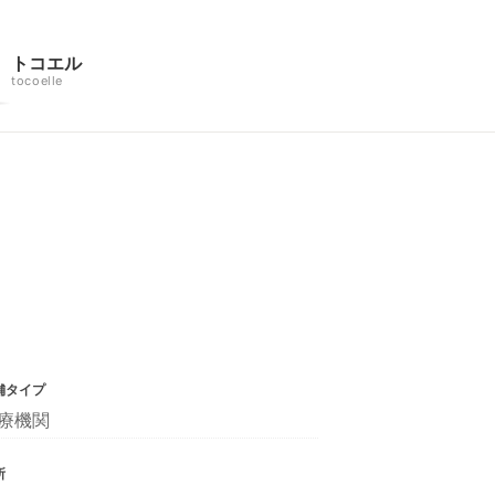
トコエル
tocoelle
舗タイプ
療機関
所