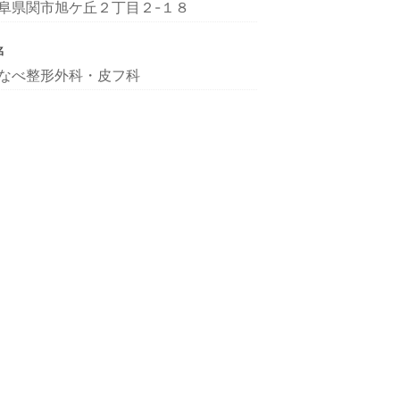
阜県関市旭ケ丘２丁目２-１８
名
なべ整形外科・皮フ科