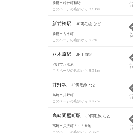
前橋市総社町植野
ル
を
このページの店舗から 3.5 km
新前橋駅
JR両毛線 など
前橋市古市町
ル
を
このページの店舗から 6 km
八木原駅
JR上越線
渋川市八木原
ル
を
このページの店舗から 6.3 km
井野駅
JR両毛線 など
高崎市井野町
ル
を
このページの店舗から 6.6 km
高崎問屋町駅
JR両毛線 など
高崎市貝沢町７１５番地
ル
を
このページの店舗から 7.6 km