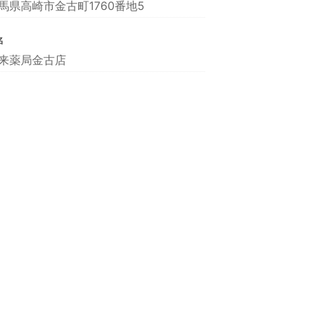
馬県高崎市金古町1760番地5
名
来薬局金古店