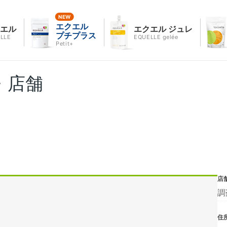
エクエル
クエル
エクエル ジュレ
プチプラス
LLE
EQUELLE gelée
Petit+
・店舗
店
調
住