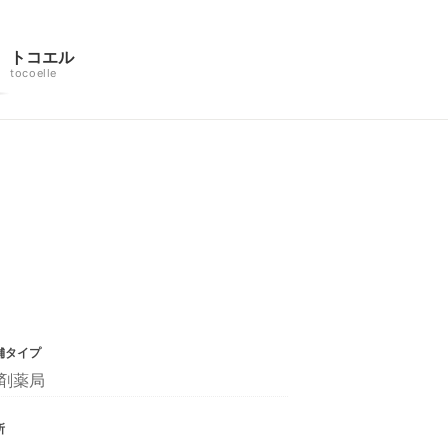
トコエル
tocoelle
舗タイプ
剤薬局
所