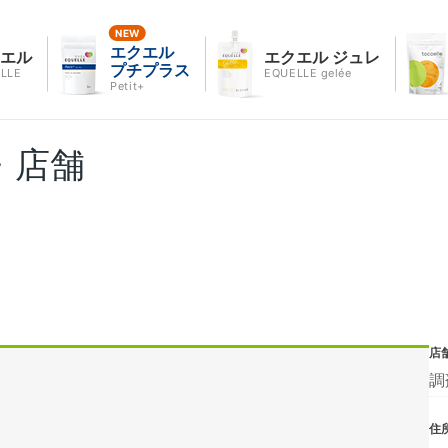
エクエル
クエル
エクエル ジュレ
プチプラス
LLE
EQUELLE gelée
Petit+
・店舗
店
調
住