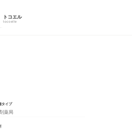
トコエル
tocoelle
舗タイプ
剤薬局
所