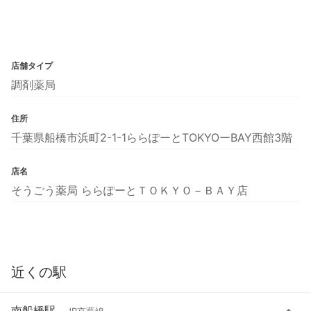
店舗タイプ
調剤薬局
住所
千葉県船橋市浜町2-1-1ららぽーとTOKYOーBAY西館3階
店名
そうごう薬局 ららぽーとＴＯＫＹＯ－ＢＡＹ店
近くの駅
南船橋駅