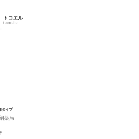
トコエル
tocoelle
舗タイプ
剤薬局
所