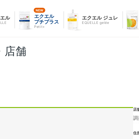
エクエル
クエル
エクエル ジュレ
プチプラス
LLE
EQUELLE gelée
Petit+
・店舗
店
調
住