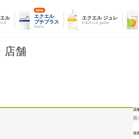
エクエル
クエル
エクエル ジュレ
プチプラス
LLE
EQUELLE gelée
Petit+
・店舗
店
医
住