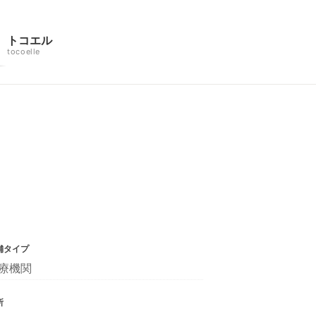
トコエル
tocoelle
舗タイプ
療機関
所