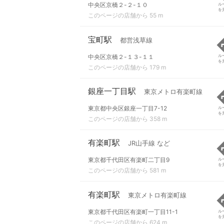
中央区京橋２-２-１０
ル
を
このページの店舗から 55 m
宝町駅
都営浅草線
中央区京橋２-１３-１１
ル
を
このページの店舗から 179 m
銀座一丁目駅
東京メトロ有楽町線
東京都中央区銀座一丁目7-12
ル
を
このページの店舗から 358 m
有楽町駅
JR山手線 など
東京都千代田区有楽町二丁目9
ル
を
このページの店舗から 581 m
有楽町駅
東京メトロ有楽町線
東京都千代田区有楽町一丁目11-1
ル
を
このページの店舗から 624 m