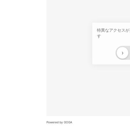
特異なアクセスが
す
›
Powered by GOGA