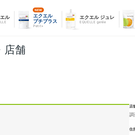
エクエル
クエル
エクエル ジュレ
プチプラス
LLE
EQUELLE gelée
Petit+
・店舗
店
調
住