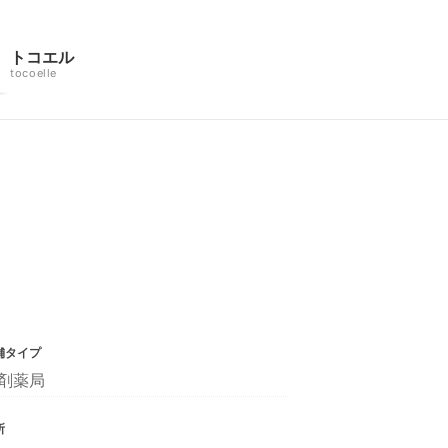
トコエル
tocoelle
舗タイプ
剤薬局
所