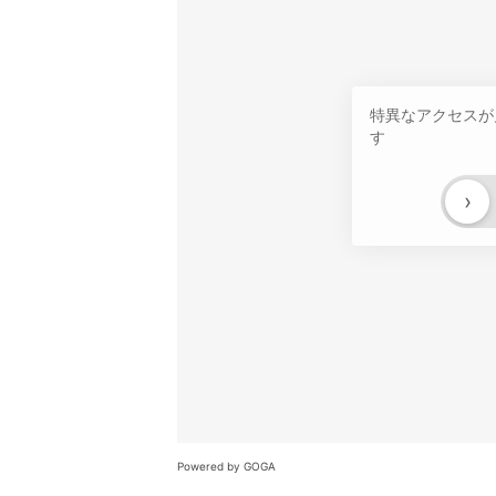
特異なアクセスが
す
›
Powered by GOGA