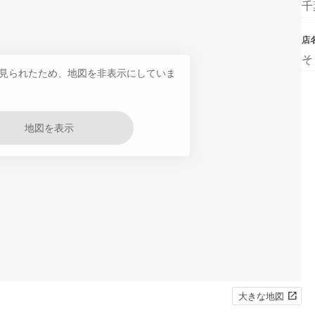
千
店
そ
見られたため、地図を非表示にしていま
地図を表示
大きな地図