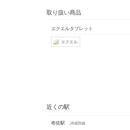
取り扱い商品
エクエルタブレット
エクエル
近くの駅
布佐駅
JR成田線