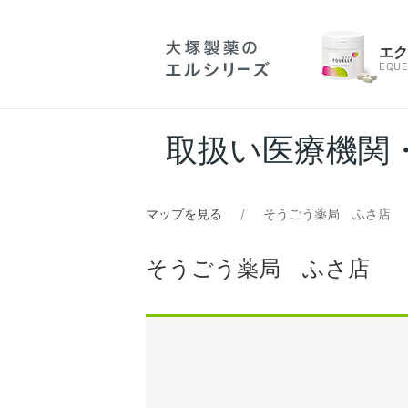
エ
EQUE
取扱い医療機関
マップを見る
そうごう薬局 ふさ店
そうごう薬局 ふさ店