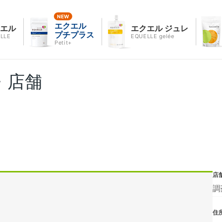
エクエル
クエル
エクエル ジュレ
プチプラス
LLE
EQUELLE gelée
Petit+
・店舗
店
調
住