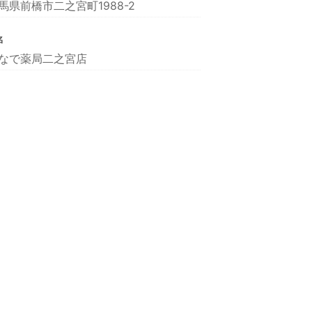
馬県前橋市二之宮町1988-2
名
なで薬局二之宮店