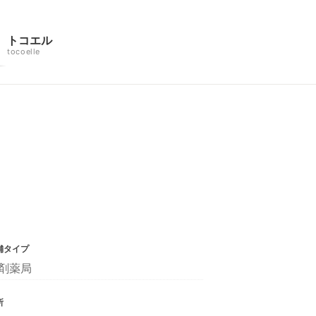
トコエル
tocoelle
舗タイプ
剤薬局
所