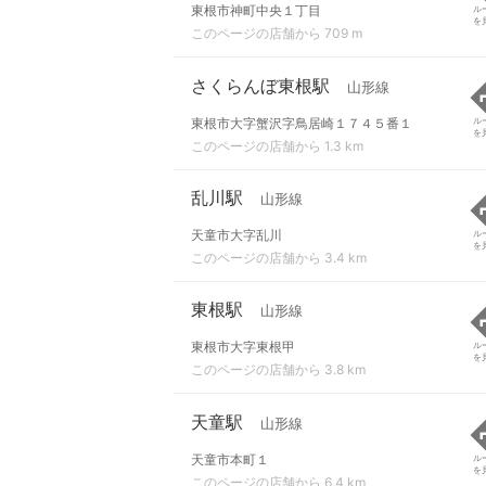
東根市神町中央１丁目
ル
を
このページの店舗から 709 m
さくらんぼ東根駅
山形線
東根市大字蟹沢字鳥居崎１７４５番１
ル
を
このページの店舗から 1.3 km
乱川駅
山形線
天童市大字乱川
ル
を
このページの店舗から 3.4 km
東根駅
山形線
東根市大字東根甲
ル
を
このページの店舗から 3.8 km
天童駅
山形線
天童市本町１
ル
を
このページの店舗から 6.4 km