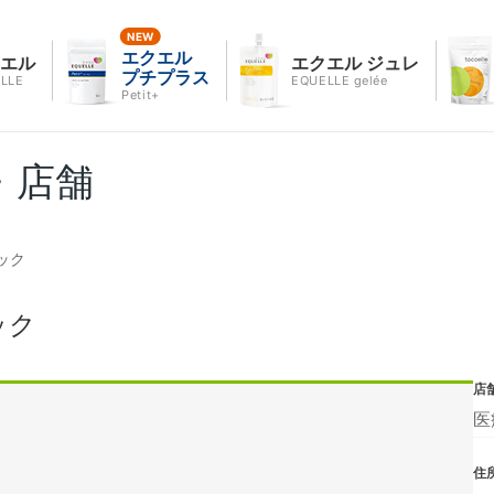
エクエル
クエル
エクエル ジュレ
プチプラス
LLE
EQUELLE gelée
Petit+
・店舗
ック
ック
店
医
住