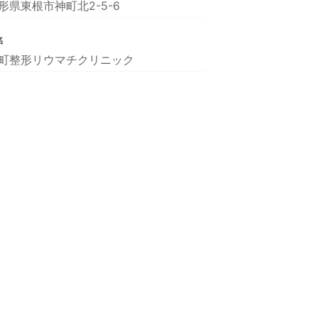
形県東根市神町北2-5-6
名
町整形リウマチクリニック