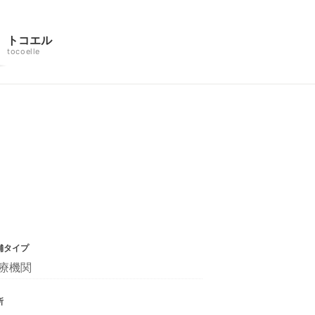
トコエル
tocoelle
舗タイプ
療機関
所