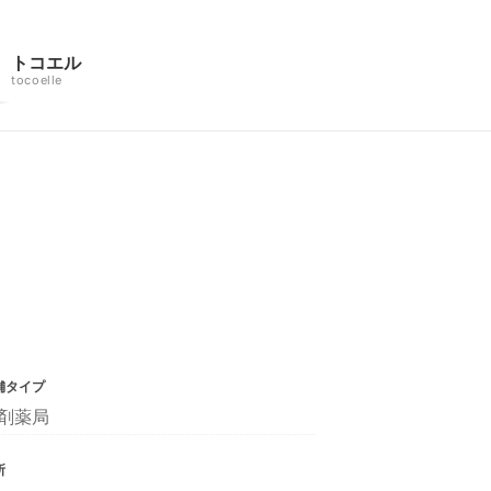
トコエル
tocoelle
舗タイプ
剤薬局
所