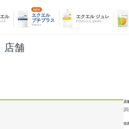
エクエル
クエル
エクエル ジュレ
プチプラス
LLE
EQUELLE gelée
Petit+
・店舗
店
調
住