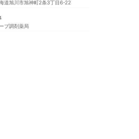
海道旭川市旭神町2条3丁目6-22
名
ーブ調剤薬局