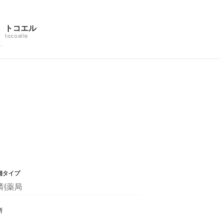
トコエル
tocoelle
舗タイプ
剤薬局
所