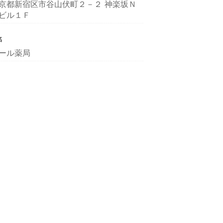
京都新宿区市谷山伏町２－２ 神楽坂Ｎ
ビル１Ｆ
名
ール薬局