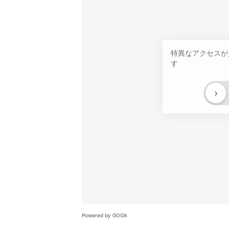
特異なアクセスが
す
›
Powered by GOGA