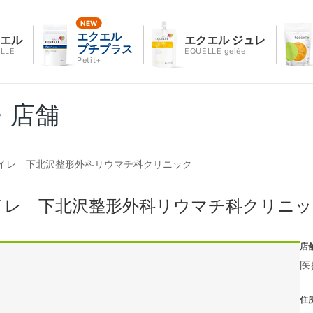
エクエル
クエル
エクエル ジュレ
プチプラス
LLE
EQUELLE gelée
Petit+
・店舗
イレ 下北沢整形外科リウマチ科クリニック
イレ 下北沢整形外科リウマチ科クリニッ
店
医
住