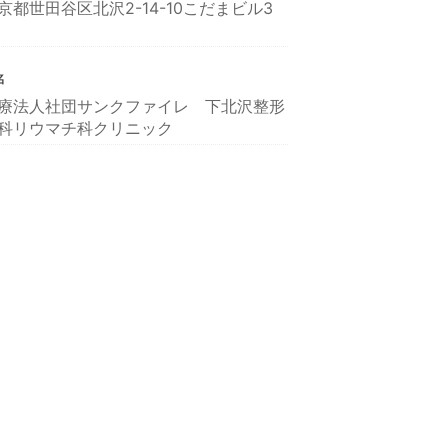
京都世田谷区北沢2-14-10こだまビル3
名
療法人社団サンクファイレ 下北沢整形
科リウマチ科クリニック