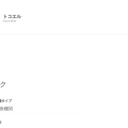
トコエル
tocoelle
ク
舗タイプ
療機関
所