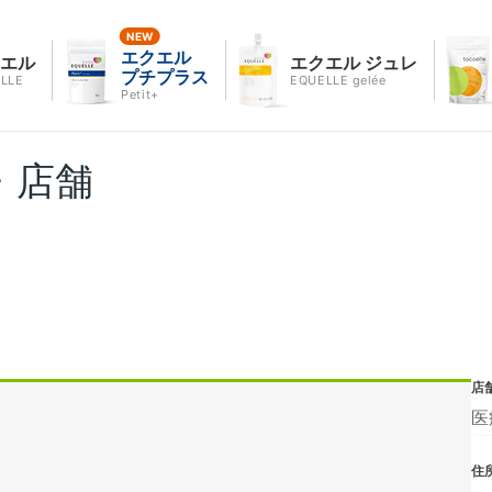
エクエル
クエル
エクエル ジュレ
プチプラス
LLE
EQUELLE gelée
Petit+
・店舗
店
医
住