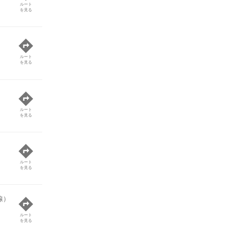
ルート
を見る
ルート
を見る
ルート
を見る
ルート
を見る
線）
ルート
を見る