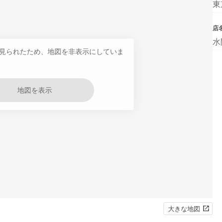
東
店
水
見られたため、地図を非表示にしていま
地図を表示
大きな地図