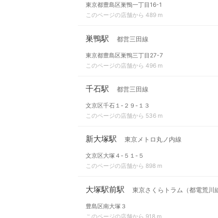
東京都豊島区巣鴨一丁目16-1
このページの店舗から 489 m
巣鴨駅
都営三田線
東京都豊島区巣鴨三丁目27-7
このページの店舗から 496 m
千石駅
都営三田線
文京区千石１-２９-１３
このページの店舗から 536 m
新大塚駅
東京メトロ丸ノ内線
文京区大塚４-５１-５
このページの店舗から 898 m
大塚駅前駅
東京さくらトラム（都電荒川
豊島区南大塚３
このページの店舗から 918 m