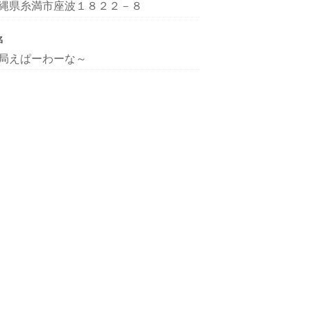
縄県糸満市座波１８２２－８
名
局えぱーわーな～