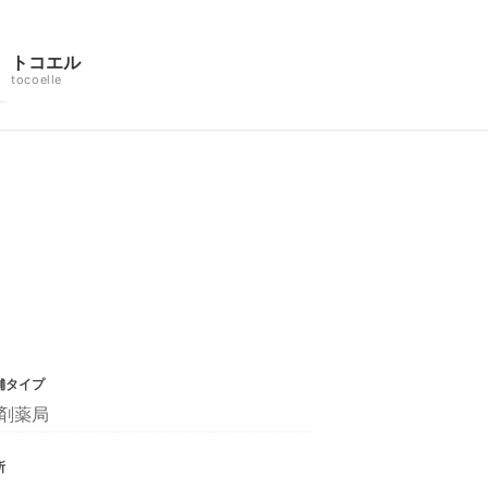
トコエル
tocoelle
舗タイプ
剤薬局
所