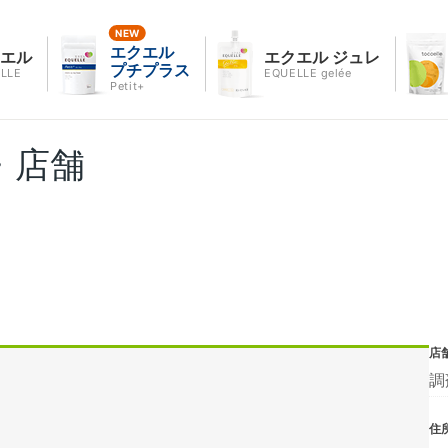
エクエル
クエル
エクエル ジュレ
プチプラス
LLE
EQUELLE gelée
Petit+
・店舗
店
調
住