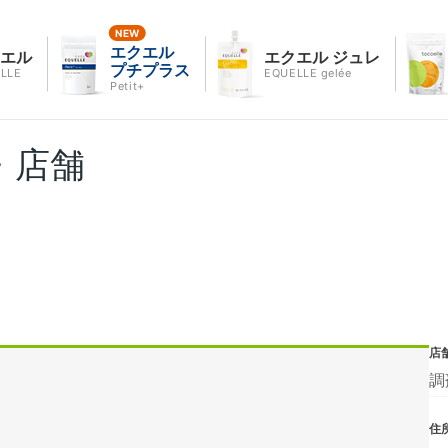
エクエル
クエル
エクエル ジュレ
プチプラス
LLE
EQUELLE gelée
Petit+
・店舗
店
調
住