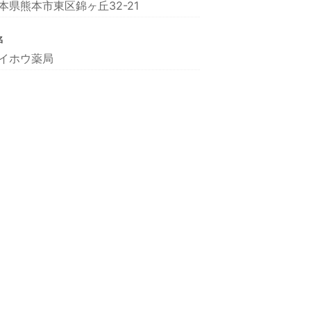
本県熊本市東区錦ヶ丘32-21
名
イホウ薬局