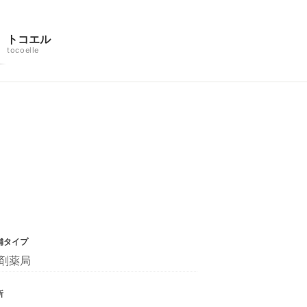
トコエル
tocoelle
舗タイプ
剤薬局
所