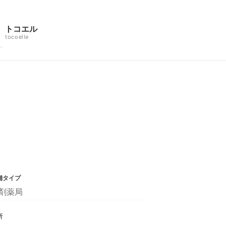
トコエル
tocoelle
舗タイプ
剤薬局
所