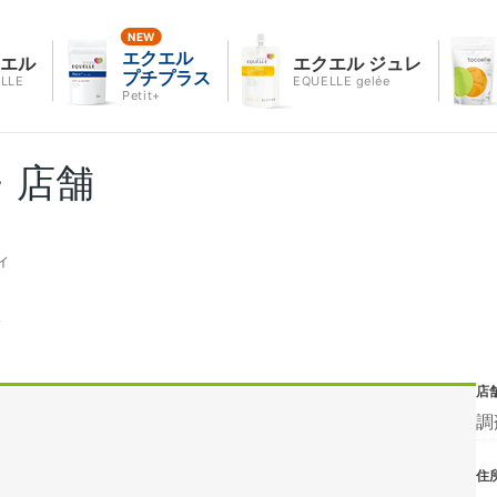
エクエル
クエル
エクエル ジュレ
プチプラス
LLE
EQUELLE gelée
Petit+
・店舗
ィ
ィ
店
調
住