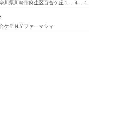
奈川県川崎市麻生区百合ケ丘１－４－１
名
合ケ丘ＮＹファーマシィ