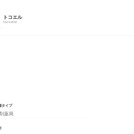
トコエル
tocoelle
舗タイプ
剤薬局
所