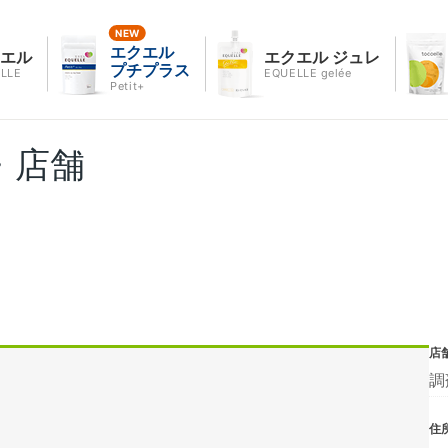
エクエル
クエル
エクエル ジュレ
プチプラス
LLE
EQUELLE gelée
Petit+
・店舗
店
調
住