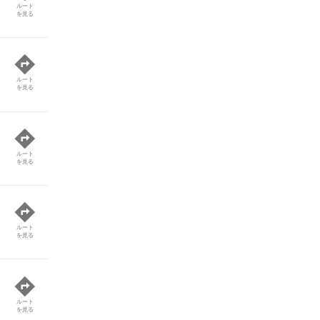
ルート
を見る
）
ルート
を見る
ルート
を見る
）
ルート
を見る
ルート
を見る