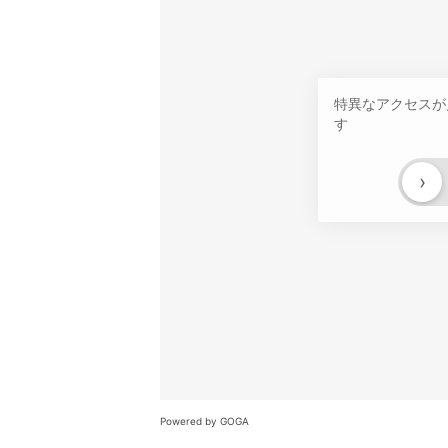
特異なアクセスが
す
›
Powered by GOGA