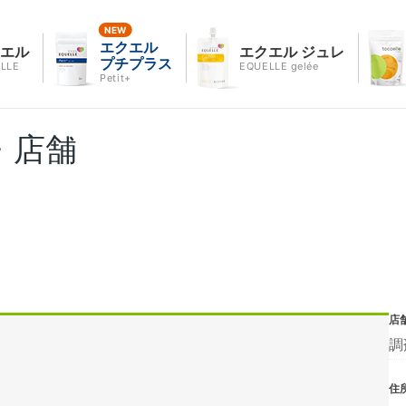
エクエル
クエル
エクエル ジュレ
プチプラス
LLE
EQUELLE gelée
Petit+
・店舗
店
調
住