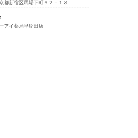
京都新宿区馬場下町６２－１８
名
ーアイ薬局早稲田店