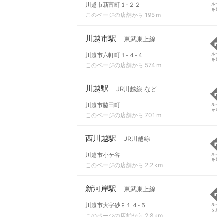
川越市新富町１-２２
ル
を
このページの店舗から 195 m
川越市駅
東武東上線
川越市六軒町１-４-４
ル
を
このページの店舗から 574 m
川越駅
JR川越線 など
川越市脇田町
ル
を
このページの店舗から 701 m
西川越駅
JR川越線
川越市小ケ谷
ル
を
このページの店舗から 2.2 km
新河岸駅
東武東上線
川越市大字砂９１４-５
ル
を
このページの店舗から 2.8 km