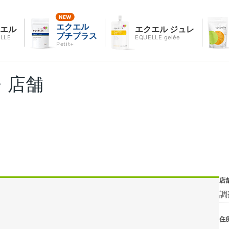
エクエル
クエル
エクエル ジュレ
プチプラス
LLE
EQUELLE gelée
Petit+
・店舗
店
調
住