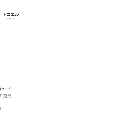
トコエル
tocoelle
舗タイプ
剤薬局
所