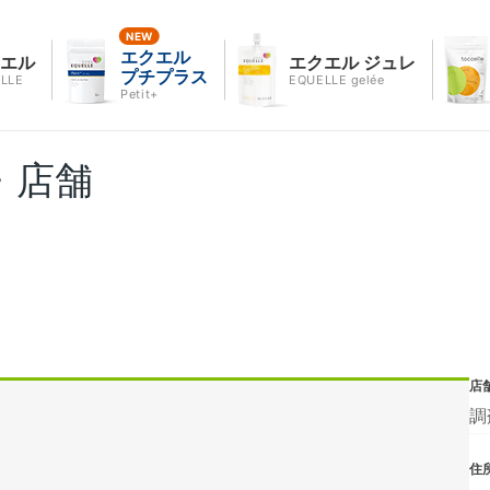
エクエル
クエル
エクエル ジュレ
プチプラス
LLE
EQUELLE gelée
Petit+
・店舗
店
調
住