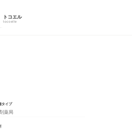
トコエル
tocoelle
舗タイプ
剤薬局
所