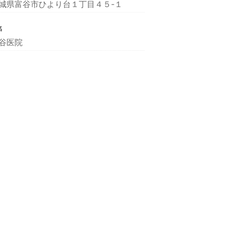
城県富谷市ひより台１丁目４５-１
名
谷医院