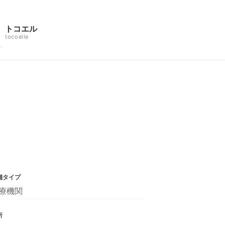
トコエル
tocoelle
舗タイプ
療機関
所