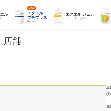
エクエル
クエル
エクエル ジュレ
プチプラス
LLE
EQUELLE gelée
Petit+
・店舗
店
医
住