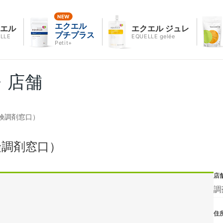
エクエル
クエル
エクエル ジュレ
プチプラス
LLE
EQUELLE gelée
Petit+
・店舗
険調剤窓口）
険調剤窓口）
店
調
住