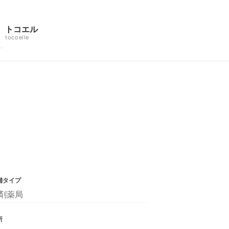
トコエル
tocoelle
舗タイプ
剤薬局
所