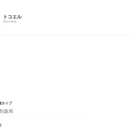
トコエル
tocoelle
舗タイプ
剤薬局
所