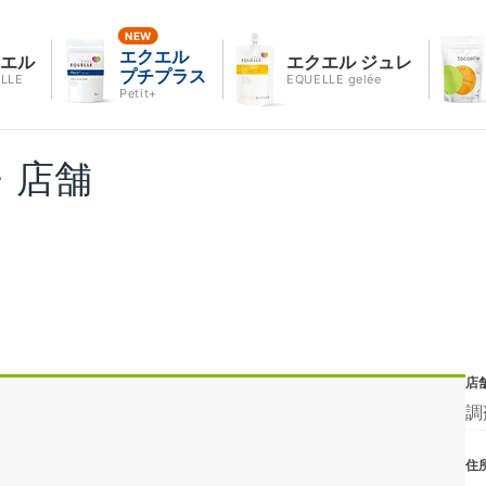
エクエル
クエル
エクエル ジュレ
プチプラス
LLE
EQUELLE gelée
Petit+
・店舗
店
調
住