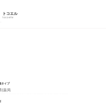
トコエル
tocoelle
舗タイプ
剤薬局
所