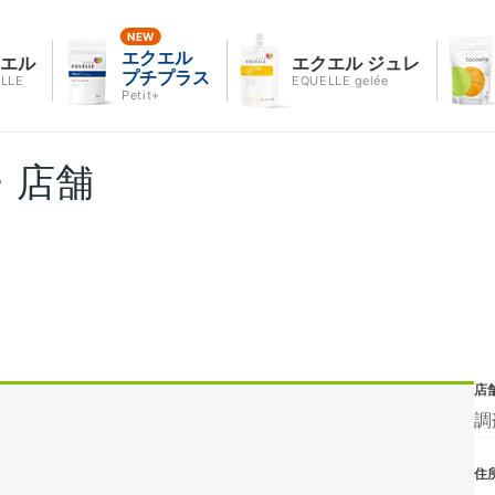
エクエル
クエル
エクエル ジュレ
プチプラス
LLE
EQUELLE gelée
Petit+
・店舗
店
調
住