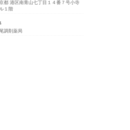
京都 港区南青山七丁目１４番７号小寺
ル１階
名
尾調剤薬局