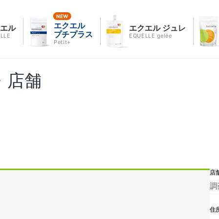
エクエル
クエル
エクエル ジュレ
プチプラス
LLE
EQUELLE gelée
Petit+
・店舗
店
調
住