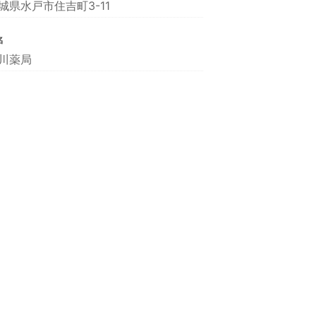
城県水戸市住吉町3-11
名
川薬局