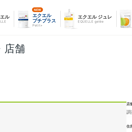
エクエル
クエル
エクエル ジュレ
プチプラス
LLE
EQUELLE gelée
Petit+
・店舗
店
調
住