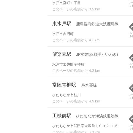
水戸市宮町１丁目
ル
を
このページの店舗から 3.5 km
東水戸駅
鹿島臨海鉄道大洗鹿島線
水戸市吉沼町
ル
を
このページの店舗から 4.1 km
偕楽園駅
JR常磐線(取手～いわき)
水戸市常磐町字神崎
ル
を
このページの店舗から 4.2 km
常陸青柳駅
JR水郡線
ひたちなか市枝川
ル
を
このページの店舗から 4.9 km
工機前駅
ひたちなか海浜鉄道湊線
ひたちなか市武田字大塚前１０９２-１５
ル
を
このページの店舗から 6.8 km