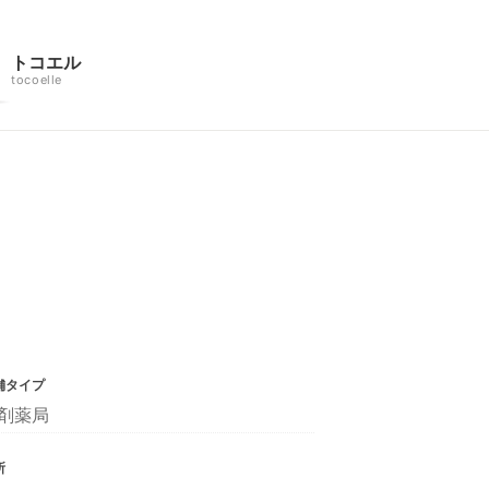
トコエル
tocoelle
舗タイプ
剤薬局
所