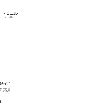
トコエル
tocoelle
舗タイプ
剤薬局
所