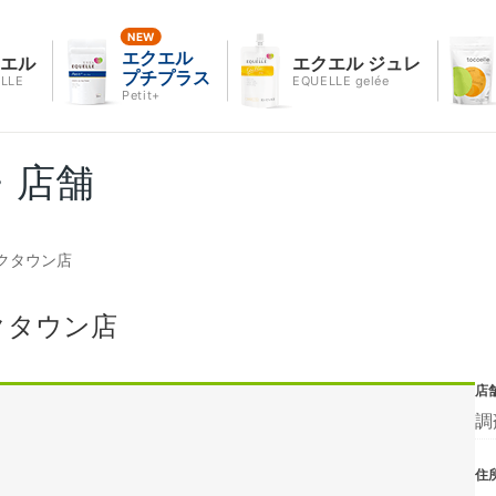
エクエル
クエル
エクエル ジュレ
プチプラス
LLE
EQUELLE gelée
Petit+
・店舗
クタウン店
クタウン店
店
調
住