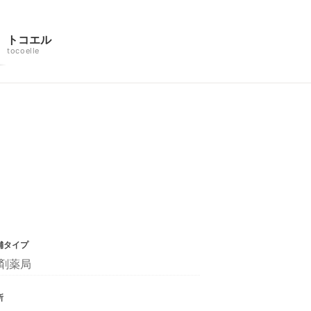
トコエル
tocoelle
舗タイプ
剤薬局
所