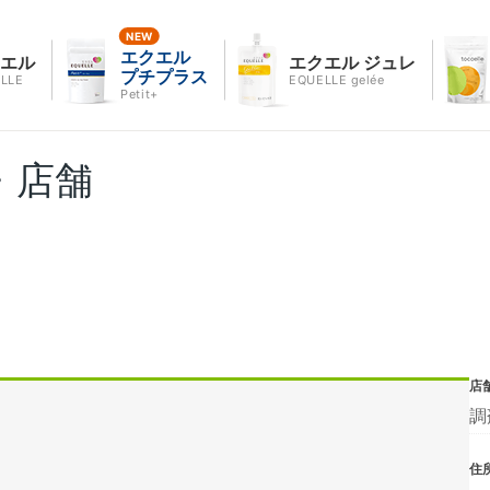
エクエル
クエル
エクエル ジュレ
プチプラス
LLE
EQUELLE gelée
Petit+
・店舗
店
調
住