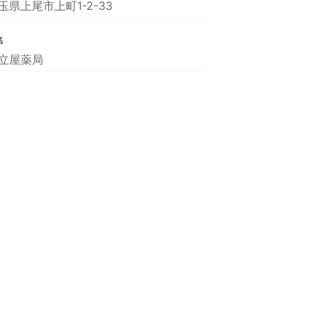
玉県上尾市上町1-2-33
名
立屋薬局