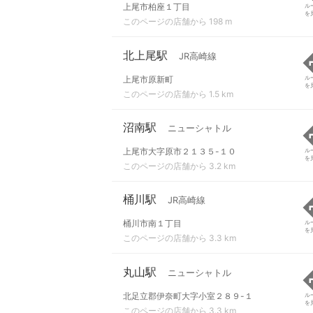
上尾市柏座１丁目
ル
を
このページの店舗から 198 m
北上尾駅
JR高崎線
上尾市原新町
ル
を
このページの店舗から 1.5 km
沼南駅
ニューシャトル
上尾市大字原市２１３５-１０
ル
を
このページの店舗から 3.2 km
桶川駅
JR高崎線
桶川市南１丁目
ル
を
このページの店舗から 3.3 km
丸山駅
ニューシャトル
北足立郡伊奈町大字小室２８９-１
ル
を
このページの店舗から 3.3 km