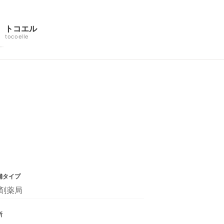
トコエル
tocoelle
舗タイプ
剤薬局
所