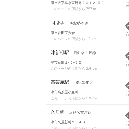
津市大字垂水東焼尾２６１２-５９
ル
を
このページの店舗から 757 m
阿漕駅
JR紀勢本線
津市岩田字大倉
ル
を
このページの店舗から 1.3 km
津新町駅
近鉄名古屋線
津市新町１-５-３５
ル
を
このページの店舗から 2.6 km
高茶屋駅
JR紀勢本線
津市高茶屋小森町
ル
を
このページの店舗から 2.9 km
久居駅
近鉄名古屋線
津市久居新町９９４-６
ル
を
このページの店舗から 3.1 km