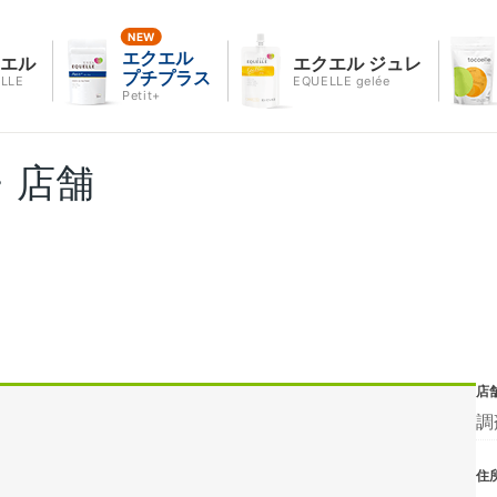
エクエル
クエル
エクエル ジュレ
プチプラス
LLE
EQUELLE gelée
Petit+
・店舗
店
調
住